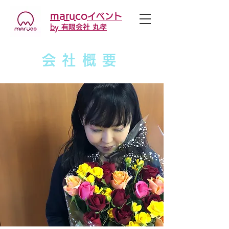
maruco
イベント
by 有限会社 丸孝
会社
概要