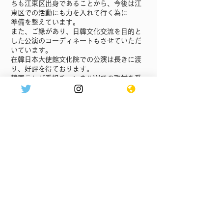
ちも江東区出身であることから、今後は江
東区での活動にも力を入れて行く為に
準備を整えています。
また、ご縁があり、日韓文化交流を目的と
した公演のコーディネートもさせていただ
いています。
在韓日本大使館文化院での公演は長きに渡
り、好評を得ております。
韓国テレビ番組チャンネルWでの取材を受
け、数回にわたり公演の様子が放映されま
した。
日本でのドラマ・映画・CM・の派遣、コ
ーディネートもさせていただいており、実
績を積んでおります。
＊本社所在地 東京都江東区佐賀1-13-
14 丸孝ビル
＊代表者 丸山裕子
＊資本金 300万円
＊取引銀行 三菱UFJ銀行
＊事業内容 不動産賃貸業 イベント企
画・運営・派遣 芸能マネジメント デザ
イン 韓国語翻訳