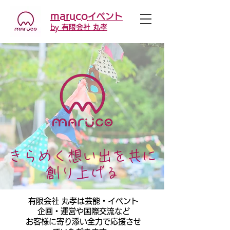
maruco
イベント
by 有限会社 丸孝
きらめく想い出を共に
​創り上げる
有限会社 丸孝は芸能・イベント
企画・運営や国際交流など
お客様に寄り添い全力で応援させ